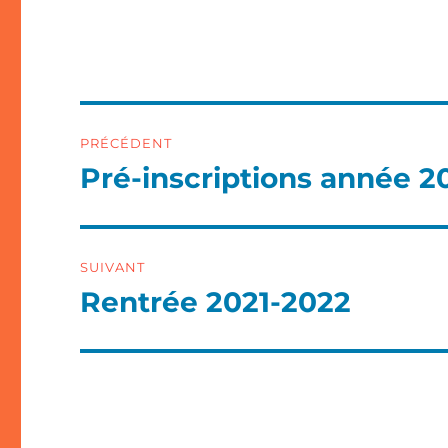
Navigation
PRÉCÉDENT
de
Pré-inscriptions année 2
Article
précédent :
l’article
SUIVANT
Rentrée 2021-2022
Article
suivant :