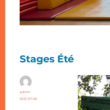
Stages Été
Auteur
admin
Publié
2021-07-06
le