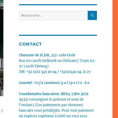
RECHERC
Recherche
pour
:
CONTACT
Chaussée de St Job, 333-1180 Uccle
Bus 60 (arrêt Hellevelt ou Chênaie)/
Tram 92-
97 (arrêt Dieweg)
Tél: +32 (0)2 345 30 04 / +32(0)491 94 71 27
Courriel :
i n f o (arobase) g a l i p e t t e . b e
Coordonnées bancaires:
BE64 7360 3179
5452
(renseigner le prénom et nom de
l’enfant)
/
Les paiements par virement
bancaire sont privilégiés.
Pour tout paiement
 !
en espèces supérieur à 100€ un reçu sera