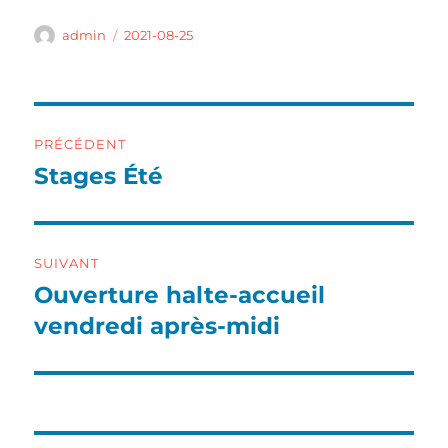
Auteur
Publié
admin
2021-08-25
le
Navigation
PRÉCÉDENT
de
Stages Été
Article
précédent :
l’article
SUIVANT
Ouverture halte-accueil
Article
suivant :
vendredi après-midi