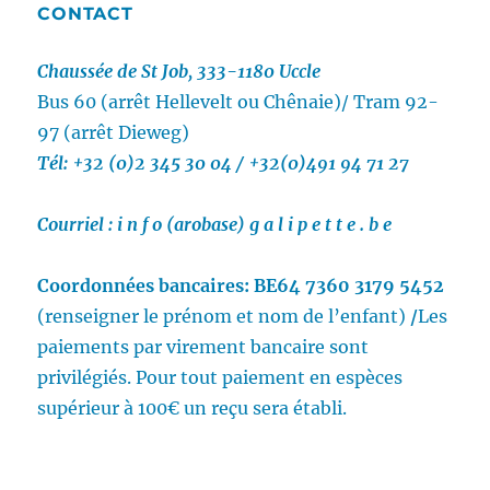
CONTACT
Chaussée de St Job, 333-1180 Uccle
Bus 60 (arrêt Hellevelt ou Chênaie)/
Tram 92-
97 (arrêt Dieweg)
Tél: +32 (0)2 345 30 04 / +32(0)491 94 71 27
Courriel :
i n f o (arobase) g a l i p e t t e . b e
Coordonnées bancaires:
BE64 7360 3179 5452
(renseigner le prénom et nom de l’enfant)
/
Les
paiements par virement bancaire sont
privilégiés.
Pour tout paiement en espèces
supérieur à 100€ un reçu sera établi.