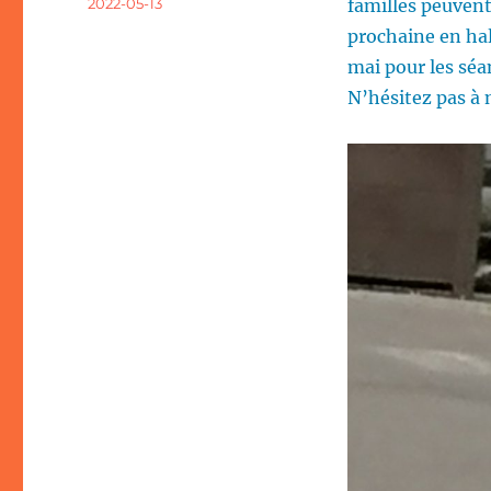
Publié
2022-05-13
familles peuvent
le
prochaine en hal
mai pour les séa
N’hésitez pas à