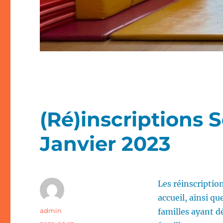
(Ré)inscriptions
Janvier 2023
Les réinscriptio
accueil, ainsi qu
Auteur
admin
familles ayant d