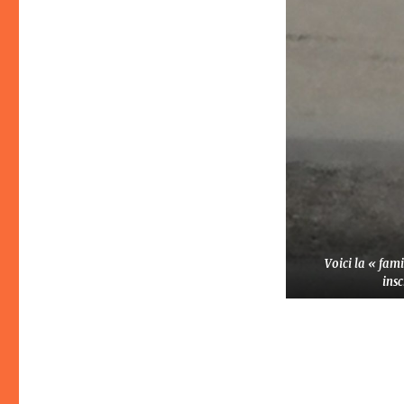
Voici la « fam
insc