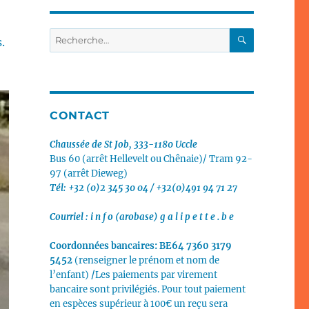
RECHERC
Recherche
.
pour
:
CONTACT
Chaussée de St Job, 333-1180 Uccle
Bus 60 (arrêt Hellevelt ou Chênaie)/
Tram 92-
97 (arrêt Dieweg)
Tél: +32 (0)2 345 30 04 / +32(0)491 94 71 27
Courriel :
i n f o (arobase) g a l i p e t t e . b e
Coordonnées bancaires:
BE64 7360 3179
5452
(renseigner le prénom et nom de
l’enfant)
/
Les paiements par virement
bancaire sont privilégiés.
Pour tout paiement
en espèces supérieur à 100€ un reçu sera