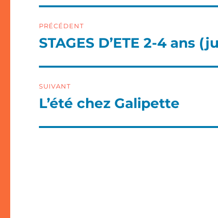
Navigation
PRÉCÉDENT
de
STAGES D’ETE 2-4 ans (ju
Article
précédent :
l’article
SUIVANT
L’été chez Galipette
Article
suivant :