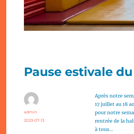
Pause estivale du 
Après notre sema
17 juillet au 18 
Auteur
admin
pour notre semai
Publié
2023-07-13
rentrée de la ha
le
à tous…