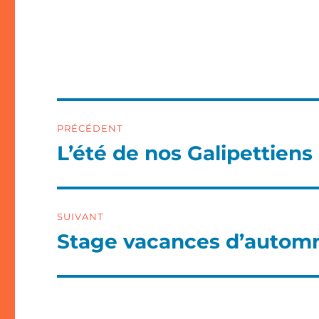
Navigation
PRÉCÉDENT
de
L’été de nos Galipettiens
Article
précédent :
l’article
SUIVANT
Stage vacances d’autom
Article
suivant :