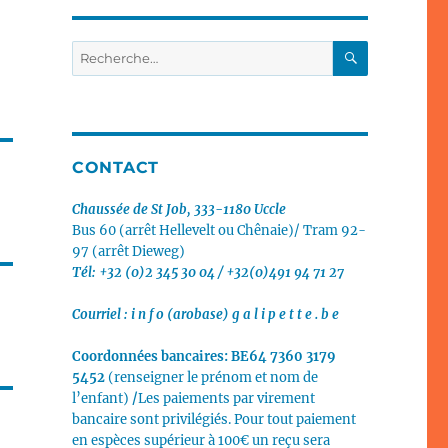
RECHERC
Recherche
pour
:
CONTACT
Chaussée de St Job, 333-1180 Uccle
Bus 60 (arrêt Hellevelt ou Chênaie)/
Tram 92-
97 (arrêt Dieweg)
Tél: +32 (0)2 345 30 04 / +32(0)491 94 71 27
Courriel :
i n f o (arobase) g a l i p e t t e . b e
Coordonnées bancaires:
BE64 7360 3179
5452
(renseigner le prénom et nom de
l’enfant)
/
Les paiements par virement
bancaire sont privilégiés.
Pour tout paiement
en espèces supérieur à 100€ un reçu sera