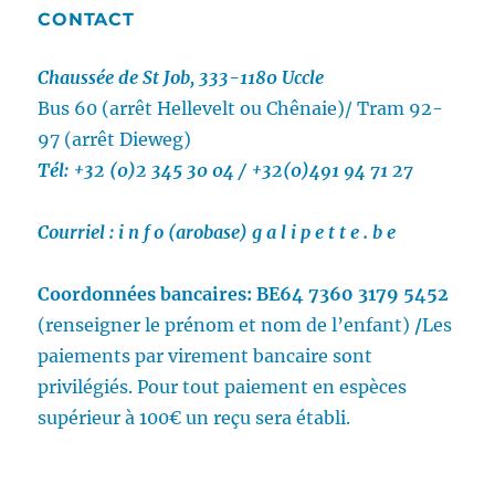
CONTACT
Chaussée de St Job, 333-1180 Uccle
Bus 60 (arrêt Hellevelt ou Chênaie)/
Tram 92-
97 (arrêt Dieweg)
Tél: +32 (0)2 345 30 04 / +32(0)491 94 71 27
Courriel :
i n f o (arobase) g a l i p e t t e . b e
Coordonnées bancaires:
BE64 7360 3179 5452
(renseigner le prénom et nom de l’enfant)
/
Les
paiements par virement bancaire sont
privilégiés.
Pour tout paiement en espèces
supérieur à 100€ un reçu sera établi.