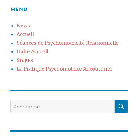
ENT
E
MENU
E
News
Accueil
Séances de Psychomotricité Relationnelle
Halte Accueil
Stages
La Pratique Psychomotrice Aucouturier
RE
Recherche
pour
: