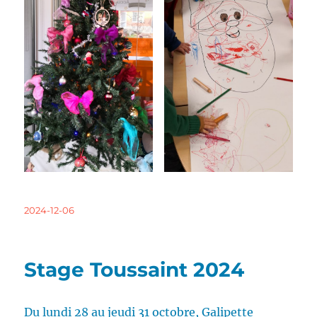
Publié
2024-12-06
le
Stage Toussaint 2024
Du lundi 28 au jeudi 31 octobre, Galipette