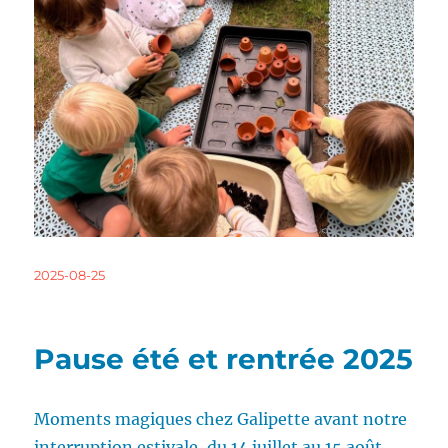
Publié
2025-08-25
le
Pause été et rentrée 2025
Moments magiques chez Galipette avant notre
interruption estivale, du 14 juillet au 15 août