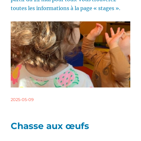
toutes les informations à la page « stages ».
Publié
2025-05-09
le
Chasse aux œufs