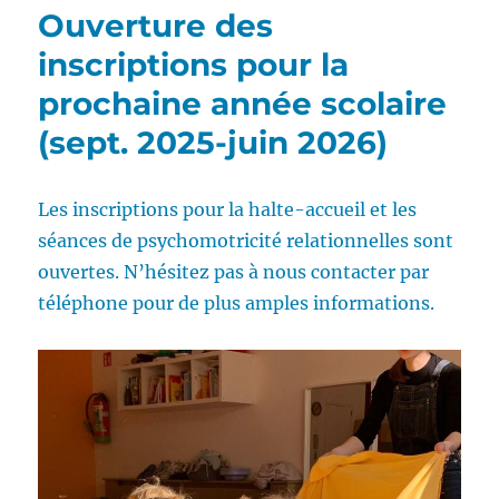
Ouverture des
inscriptions pour la
prochaine année scolaire
(sept. 2025-juin 2026)
Les inscriptions pour la halte-accueil et les
séances de psychomotricité relationnelles sont
ouvertes. N’hésitez pas à nous contacter par
téléphone pour de plus amples informations.